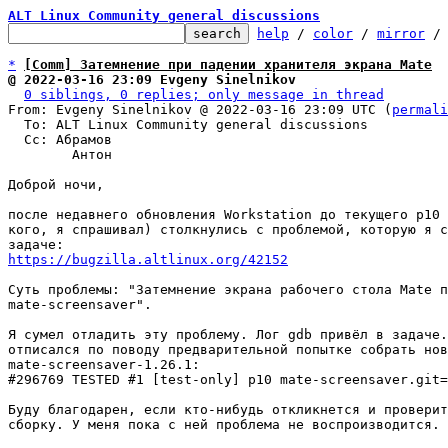
ALT Linux Community general discussions
help
 / 
color
 / 
mirror
 /
*
[Comm] Затемнение при падении хранителя экрана Mate
@ 2022-03-16 23:09 Evgeny Sinelnikov
0 siblings, 0 replies; only message in thread
From: Evgeny Sinelnikov @ 2022-03-16 23:09 UTC (
permali
  To: ALT Linux Community general discussions

  Cc: Абрамов

	Антон

Доброй ночи,

после недавнего обновления Workstation до текущего p10 
кого, я спрашивал) столкнулись с проблемой, которую я с
https://bugzilla.altlinux.org/42152
Суть проблемы: "Затемнение экрана рабочего стола Mate п
mate-screensaver".

Я сумел отладить эту проблему. Лог gdb привёл в задаче.
отписался по поводу предварительной попытке собрать нов
mate-screensaver-1.26.1:

#296769 TESTED #1 [test-only] p10 mate-screensaver.git=
Буду благодарен, если кто-нибудь откликнется и проверит
сборку. У меня пока с ней проблема не воспроизводится.
