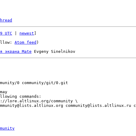
hread
9 UTC
 | 
newest
]

llow: 
Atom feed
)

я экрана Mate
munity