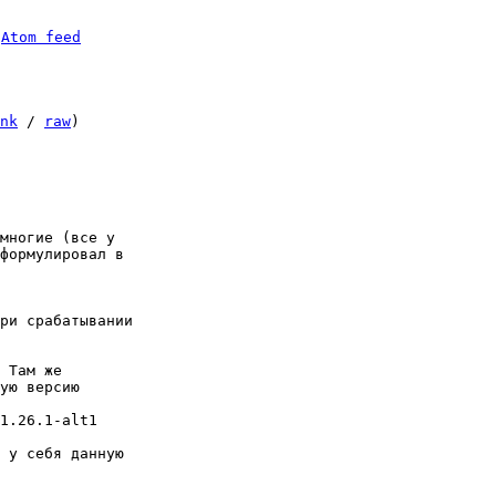
 
Atom feed
nk
 / 
raw
)

многие (все у

формулировал в

ри срабатывании

 Там же

ую версию

1.26.1-alt1

 у себя данную
