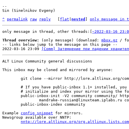
-- 

Sin (Sinelnikov Evgeny)

^
permalink
raw
reply
	[
flat
|
nested
] 
only message in t
only message in thread, other threads:[
~2022-03-16 23:0
Thread overview:
 (only message) (download: 
mbox.gz
 / fo
-- links below jump to the message on this page --

2022-03-16 23:09 
[Comm] Затемнение при падении хранител
ALT Linux Community general discussions

This inbox may be cloned and mirrored by anyone:
	git clone --mirror http://lore.altlinux.org/community/0 community/git/0.git

	# If you have public-inbox 1.1+ installed, you may

	# initialize and index your mirror using the following commands:

	public-inbox-init -V2 community community/ http://lore.altlinux.org/community \

		mandrake-russian@linuxteam.iplabs.ru community@lists.altlinux.org community@lists.altlinux.ru community@lists.altlinux.com

	public-inbox-index community

Example 
config snippet
 for mirrors.

Newsgroup available over NNTP:

nntp://lore.altlinux.org/org.altlinux.lists.com