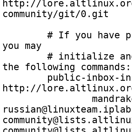
http://lore.altlinux.or
community/git/0.git

	# If you have public-inbox 1.1+ installed, 
you may

	# initialize and index your mirror using 
the following commands:

	public-inbox-init -V2 community community/ 
http://lore.altlinux.or
		mandrake-
russian@linuxteam.iplabs
community@lists.altlinu
community@lists.altlinux