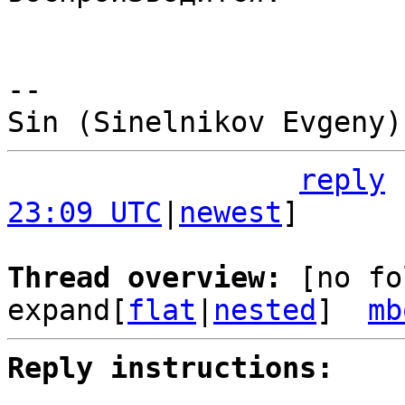
-- 

reply
23:09 UTC
|
newest
]

Thread overview: 
[no fo
expand[
flat
|
nested
]  
mb
Reply instructions: