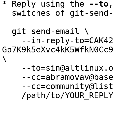
* Reply using the 
--to
,
  switches of git-send-email(1):

  git send-email \

    --in-reply-to=CAK42-
Gp7K9k5eXvc4kK5WfkN0Cc9
\

    --to=sin@altlinux.org \

    --cc=abramovav@basealt.ru \

    --cc=community@lists.altlinux.org \

    /path/to/YOUR_REPLY
