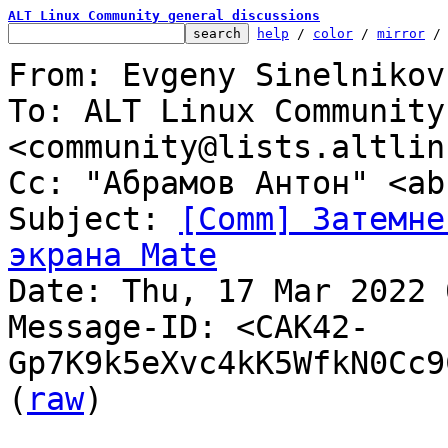
ALT Linux Community general discussions
help
 / 
color
 / 
mirror
 /
From: Evgeny Sinelnikov
To: ALT Linux Community
<community@lists.altlin
Cc: "Абрамов Антон" <ab
Subject: 
[Comm] Затемне
экрана Mate

Date: Thu, 17 Mar 2022 
Message-ID: <CAK42-
Gp7K9k5eXvc4kK5WfkN0Cc9
(
raw
)
