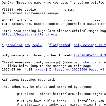
Ошибка "Введеные пароли не совпадают" в веб-интерфейсе 
#55184	obs-studio      	normal  	 ---

Не работает виртуальная камера

#58310	altcenter       	normal  	 ---

FR: Подсвечивать цветом сообщения journald в зависимост
https://bugzilla.altlinux.org
^
permalink
raw
reply
	[
flat
|
nested
] 
only message in t
only message in thread, other threads:[
~2026-05-06  4:3
Thread overview:
 (only message) (download: 
mbox.gz
 / fo
-- links below jump to the message on this page --

2026-05-06  4:34 
[cyber] I: Sisyphus-20260506 bugs: +8 
ALT Linux Sisyphus cybertalk

This inbox may be cloned and mirrored by anyone:
	git clone --mirror http://lore.altlinux.org/sisyphus-cybertalk/0 sisyphus-cybertalk/git/0.git

	# If you have public-inbox 1.1+ installed, you may

	# initialize and index your mirror using the following commands:
