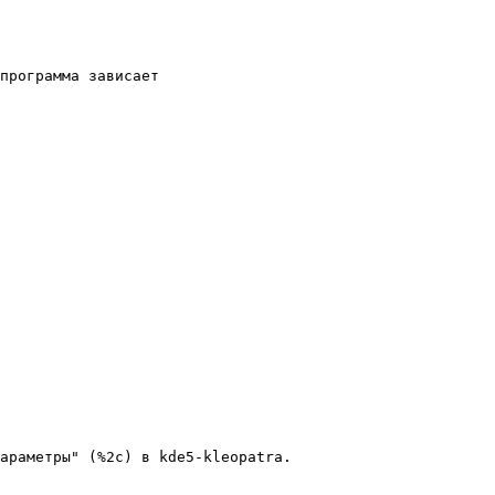
программа зависает

араметры" (%2с) в kde5-kleopatra.
