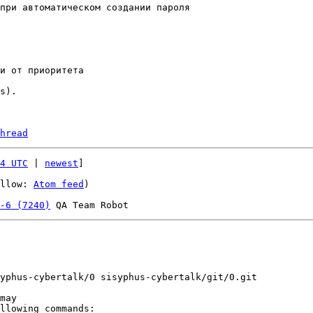
при автоматическом создании пароля

и от приоритета

hread
4 UTC
 | 
newest
]

llow: 
Atom feed
)

-6 (7240)