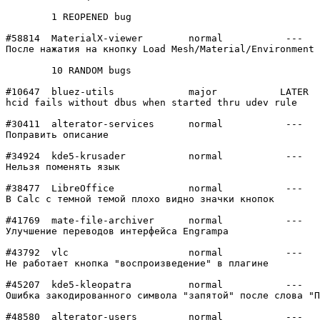
	1 REOPENED bug

#58814	MaterialX-viewer	normal  	 ---

После нажатия на кнопку Load Mesh/Material/Environment 
	10 RANDOM bugs

#10647	bluez-utils     	major   	LATER

hcid fails without dbus when started thru udev rule

#30411	alterator-services	normal  	 ---

Поправить описание

#34924	kde5-krusader   	normal  	 ---

Нельзя поменять язык

#38477	LibreOffice     	normal  	 ---

В Calc с темной темой плохо видно значки кнопок

#41769	mate-file-archiver	normal  	 ---

Улучшение переводов интерфейса Engrampa

#43792	vlc             	normal  	 ---

Не работает кнопка "воспроизведение" в плагине

#45207	kde5-kleopatra  	normal  	 ---

Ошибка закодированного символа "запятой" после слова "П
#48580	alterator-users 	normal  	 ---
