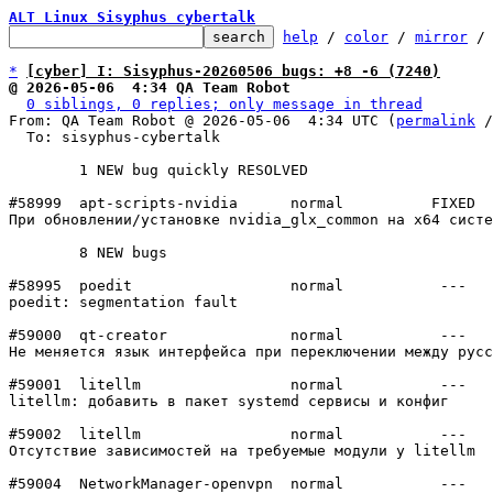
ALT Linux Sisyphus cybertalk
help
 / 
color
 / 
mirror
 /
*
[cyber] I: Sisyphus-20260506 bugs: +8 -6 (7240)
@ 2026-05-06  4:34 QA Team Robot
0 siblings, 0 replies; only message in thread
From: QA Team Robot @ 2026-05-06  4:34 UTC (
permalink
 /
  To: sisyphus-cybertalk

	1 NEW bug quickly RESOLVED

#58999	apt-scripts-nvidia	normal  	FIXED

При обновлении/установке nvidia_glx_common на x64 систе
	8 NEW bugs

#58995	poedit          	normal  	 ---

poedit: segmentation fault

#59000	qt-creator      	normal  	 ---

Не меняется язык интерфейса при переключении между русс
#59001	litellm         	normal  	 ---

litellm: добавить в пакет systemd сервисы и конфиг

#59002	litellm         	normal  	 ---

Отсутствие зависимостей на требуемые модули у litellm

#59004	NetworkManager-openvpn	normal  	 ---
