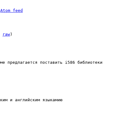
 
Atom feed
 
raw
)

ме предлагается поставить i586 библиотеки

ким и английским языкамию
