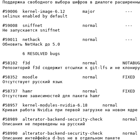
Поддержка свободного выбора шифров в диалоге расширенны
#59006	kernel-image-6.12	major   	 ---

selinux enabled by default

#59008	sniffnet        	normal  	 ---

Не запускается sniffnet

#59011	nethack         	normal  	 ---

Обновить NetHack до 5.0

	6 RESOLVED bugs

#58102	f3d             	normal  	NOTABUG

Репозиторий f3d содержит отсылки к git-lfs и не клониру
#58352	moodle          	normal  	FIXED

Отсутствует русский язык

#58737	hamr            	normal  	FIXED

Отсутствие зависимостей для пакета hamr

#58957	kernel-modules-nvidia-6.18	normal  	FIXED

Кривая работа Nvidia при первой загрузке на новом ядре 
#58989	alterator-backend-security-check	normal  	FIXED

Описания не переведены на русский

#58990	alterator-backend-security-check	normal  	FIXED

Описание интейфейса d-bus не в отдельном пакете
