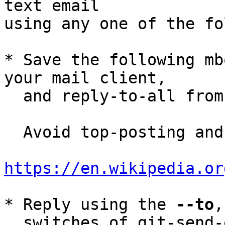
text email

using any one of the fo
* Save the following mb
your mail client,

  and reply-to-all fro
  Avoid top-posting and favor interleaved quoting:

https://en.wikipedia.or
* Reply using the 
--to
,
  switches of git-send-email(1):
