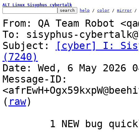
ALT Linux Sisyphus cybertalk
help
 / 
color
 / 
mirror
 /
From: QA Team Robot <qa
To: sisyphus-cybertalk@
Subject: 
[cyber] I: Sis
(7240)

Date: Wed, 6 May 2026 0
Message-ID: 
<afrEwH+Ogx59kxpW@beehi
(
raw
)

	1 NEW bug quickly RESOLVED
