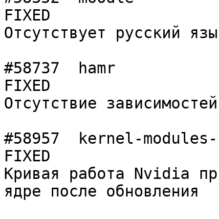
FIXED

Отсутствует русский язык
#58737	hamr            	normal  	
FIXED

Отсутствие зависимостей
#58957	kernel-modules-nvidia-6.18	normal  	
FIXED

Кривая работа Nvidia пр
ядре после обновления
