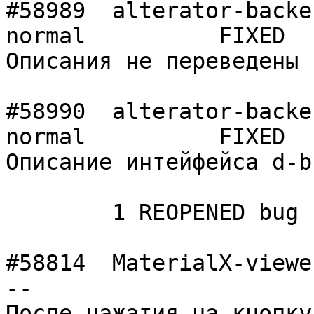
#58989	alterator-backend-security-check	
normal  	FIXED

Описания не переведены 
#58990	alterator-backend-security-check	
normal  	FIXED

Описание интейфейса d-b
	1 REOPENED bug

#58814	MaterialX-viewer	normal  	 -
--

После нажатия на кнопку