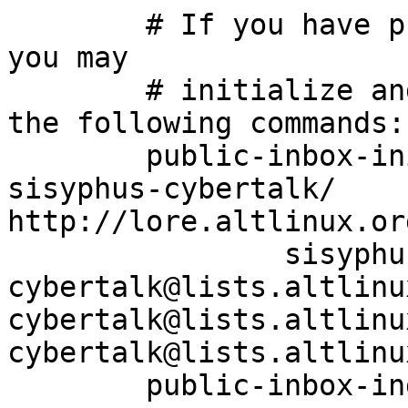
	# If you have public-inbox 1.1+ installed, 
you may

	# initialize and index your mirror using 
the following commands:

	public-inbox-init -V2 sisyphus-cybertalk 
sisyphus-cybertalk/ 
http://lore.altlinux.or
		sisyphus-
cybertalk@lists.altlinu
cybertalk@lists.altlinu
cybertalk@lists.altlinu
	public-inbox-index sisyphus-cybertalk
