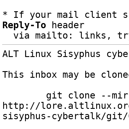
* If your mail client s
Reply-To
 header

  via mailto: links, t
ALT Linux Sisyphus cybe
This inbox may be clone
	git clone --mirror 
http://lore.altlinux.or
sisyphus-cybertalk/git/