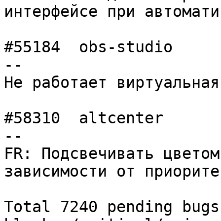
интерфейсе при автомати
#55184	obs-studio      	normal  	 -
--

Не работает виртуальная
#58310	altcenter       	normal  	 -
--

FR: Подсвечивать цветом
зависимости от приоритет
Total 7240 pending bugs