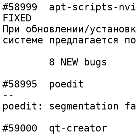
#58999	apt-scripts-nvidia	normal  	
FIXED

При обновлении/установк
системе предлагается по
	8 NEW bugs

#58995	poedit          	normal  	 -
--

poedit: segmentation fau
#59000	qt-creator      	normal  	 -