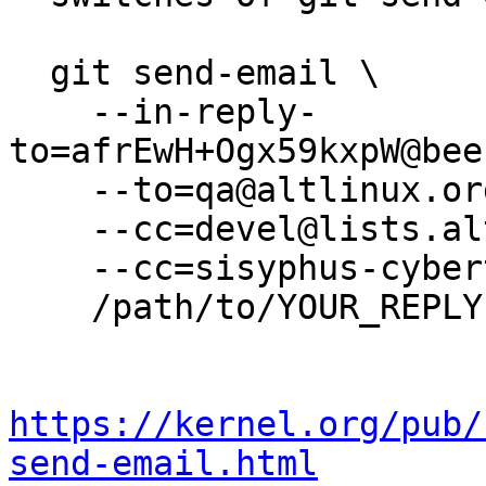
  git send-email \

    --in-reply-
to=afrEwH+Ogx59kxpW@bee
    --to=qa@altlinux.org \

    --cc=devel@lists.altlinux.org \

    --cc=sisyphus-cybertalk@lists.altlinux.org \

    /path/to/YOUR_REPLY

https://kernel.org/pub/
send-email.html