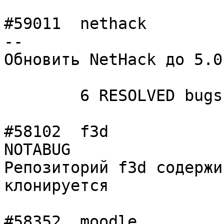
#59011	nethack         	normal  	 -
--

Обновить NetHack до 5.0

	6 RESOLVED bugs

#58102	f3d             	normal  	
NOTABUG

Репозиторий f3d содержи
клонируется

#58352	moodle          	normal  	