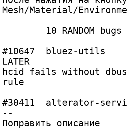
Mesh/Material/Environme
	10 RANDOM bugs

#10647	bluez-utils     	major   	
LATER

hcid fails without dbus
rule

#30411	alterator-services	normal  	 -
--

Поправить описание
