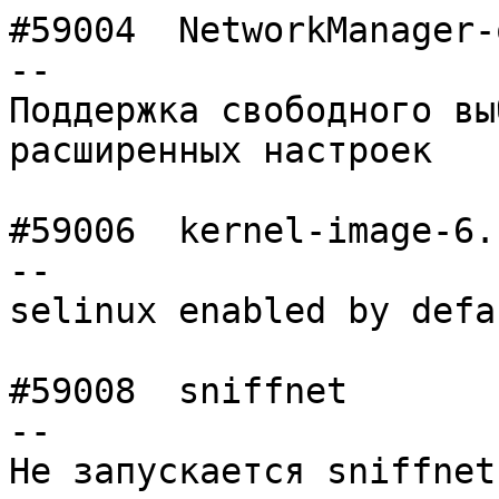
#59004	NetworkManager-openvpn	normal  	 -
--

Поддержка свободного вы
расширенных настроек

#59006	kernel-image-6.12	major   	 -
--

selinux enabled by defau
#59008	sniffnet        	normal  	 -
--

Не запускается sniffnet
