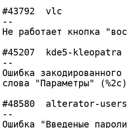
#43792	vlc             	normal  	 -
--

Не работает кнопка "вос
#45207	kde5-kleopatra  	normal  	 -
--

Ошибка закодированного 
слова "Параметры" (%2с)
#48580	alterator-users 	normal  	 -
--

Ошибка "Введеные пароли