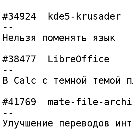
#34924	kde5-krusader   	normal  	 -
--

Нельзя поменять язык

#38477	LibreOffice     	normal  	 -
--

В Calc с темной темой п
#41769	mate-file-archiver	normal  	 -
--

Улучшение переводов инт