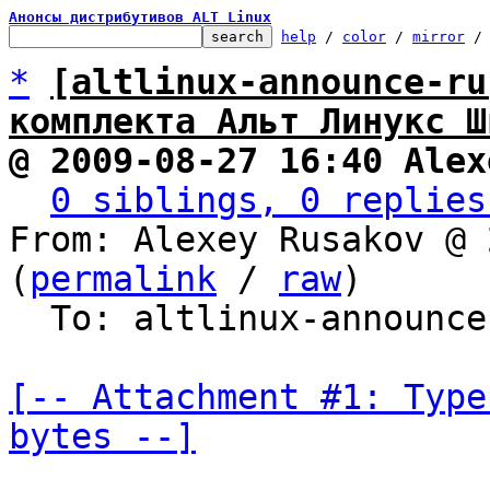
Анонсы дистрибутивов ALT Linux
help
 / 
color
 / 
mirror
 /
*
[altlinux-announce-ru
комплекта Альт Линукс Ш
@ 2009-08-27 16:40 Alex
0 siblings, 0 replies
From: Alexey Rusakov @ 
(
permalink
 / 
raw
)

  To: altlinux-announce-ru

[-- Attachment #1: Type
bytes --]