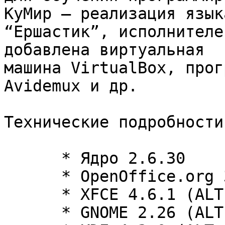
КуМир – реализация языка
“Ершастик”, исполнителе
добавлена виртуальная

машина VirtualBox, прог
Avidemux и др.

Технические подробности:
      * Ядро 2.6.30

      * OpenOffice.org 3.1.0.6

      * XFCE 4.6.1 (ALT Linux 5.0.0 Lite)

      * GNOME 2.26 (ALT Linux 5.0.0 Junior)
