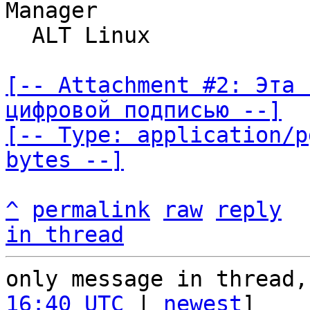
Manager

  ALT Linux

[-- Attachment #2: Эта 
цифровой подписью --]

[-- Type: application/p
bytes --]
^
permalink
raw
reply
in thread
only message in thread,
16:40 UTC
 | 
newest
]
