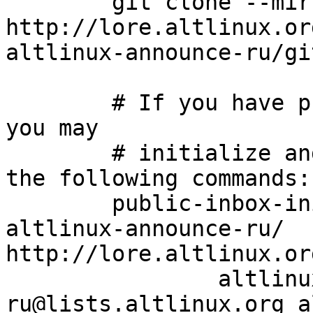
	git clone --mirror 
http://lore.altlinux.or
altlinux-announce-ru/gi
	# If you have public-inbox 1.1+ installed, 
you may

	# initialize and index your mirror using 
the following commands:

	public-inbox-init -V2 altlinux-announce-ru 
altlinux-announce-ru/ 
http://lore.altlinux.or
		altlinux-announce-
ru@lists.altlinux.org a