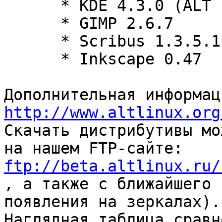
      * KDE 4.3.0 (ALT Linux 5.0.0 Master)

      * GIMP 2.6.7

      * Scribus 1.3.5.1

      * Inkscape 0.47

http://www.altlinux.org
Скачать дистрибутивы мо
ftp://beta.altlinux.ru/

, а также с ближайшего 
появления на зеркалах).

Наглядная таблица сравн